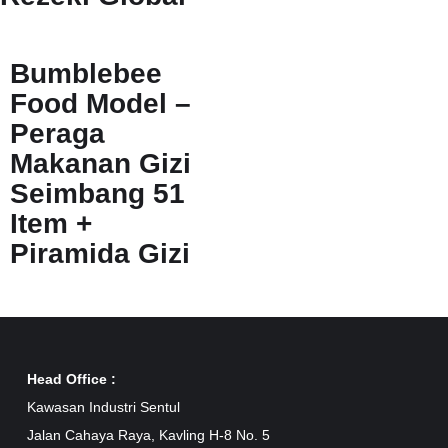
Bumblebee
Food Model –
Peraga
Makanan Gizi
Seimbang 51
Item +
Piramida Gizi
Head Office :
Kawasan Industri Sentul
Jalan Cahaya Raya, Kavling H-8 No. 5