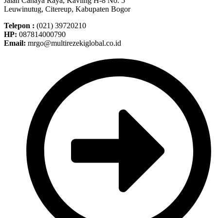
Jalan Cahaya Raya, Kavling H-8 No. 5
Leuwinutug, Citereup, Kabupaten Bogor
Telepon :
(021) 39720210
HP:
087814000790
Email:
mrgo@multirezekiglobal.co.id