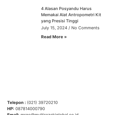
4 Alasan Posyandu Harus
Memakai Alat Antropometri Kit
yang Presisi Tinggi
July 15, 2024
No Comments
Read More »
Head Office :
Kawasan Industri Sentul
Jalan Cahaya Raya, Kavling H-8 No. 5
Leuwinutug, Citereup, Kabupaten Bogor
Telepon :
(021) 39720210
HP:
087814000790
Email:
mrgo@multirezekiglobal.co.id